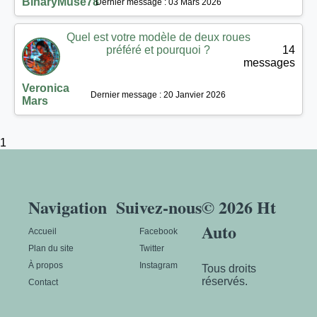
BinaryMuse78
Dernier message : 03 Mars 2026
Quel est votre modèle de deux roues
préféré et pourquoi ?
14
messages
Veronica
Dernier message : 20 Janvier 2026
Mars
1
Navigation
Suivez-nous
© 2026 Ht
Auto
Accueil
Facebook
Plan du site
Twitter
À propos
Instagram
Tous droits
réservés.
Contact