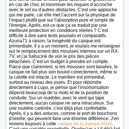
en cas de choc et minimiser les risques d'accroche
avec le sol ou d'autres obstacles. C'est une approche
qui me parle, car elle met l'accent sur la physique de
l'impact plutôt que sur l'absorption pure et simple de
l'énergie. Après, est-ce que ça se traduit par une
meilleure protection en conditions réelles ? C'est
difficile à dire sans tests poussés et comparatifs.
Azuria71 a raison, la longévité du casque est
primordiale. Il y a un moment, je voulais me renseigner
sur le remplacement des mousses internes sur un RX-
7V, et j'ai halluciné de voir le prix des pièces
détachées. C'est un budget à prendre en compte.
Parce que clairement, si les mousses sont tassées, le
casque ne fait plus son boulot correctement, même si
la calotte est intacte. Le maintien est primordial,
surtout au niveau des joues. Et pour répondre
directement à Lupo, je pense que l'insonorisation
dépend beaucoup de la moto et de la position de
conduite. Sur un roadster, avec le vent qui tape
directement, aucun casque ne sera miraculeux. Sur
une routière carénée, c'est déjà plus confortable.
Après, il y a des astuces, comme le port de bouchons
d'oreille, qui peuvent faire une énorme différence. J'en
reviens toujours à cette
casque de la marque ARAÏ
.
C'est une variable essentielle. Quelqu'un a-t-il déjà fait