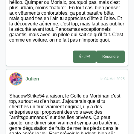
hélico. Quimper ou Morlaix, pourquoi pas, mais c'est
plus urbain, moins "nature". En tout cas, bien penser
aux vêtements confortables, ça peut paraître bête,
mais quand t'es en l'air, tu apprécies d'être à l'aise. Et
la découverte aérienne, c'est top, mais faut pas oublier
la sécurité avant tout. Panoramas exceptionnels
garantis, mais avec un pilote qui sait ce qu'il fait. C'est
comme en voiture, on ne fait pas n'importe quoi.
👍 Like
Répondre
Julien
le 04 Mai 2025
ShadowStrike54 a raison, le Golfe du Morbihan c'est
top, surtout vu d'en haut. J'ajouterais que si tu
cherches un truc vraiment original, il y a des
entreprises qui proposent des vols avec des
"arrêtsgourmands" sur des îles privées. Ça peut
ajouter une dimension vraiment sympa au baptême,
genre dégustation de fruits de mer les pieds dans le
sable après le vol. Faut prévoir le budget, bien sûr,