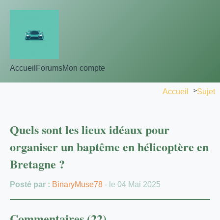
Accueil
Forums
Mon compte
Accueil
>
Sujet
Quels sont les lieux idéaux pour
organiser un baptême en hélicoptère en
Bretagne ?
Posté par :
BinaryMuse78
- le 04 Mai 2025
Commentaires (22)