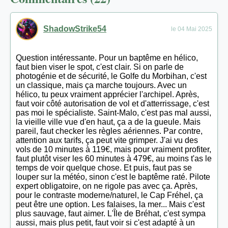
ShadowStrike54
le 04 Mai 2025
Question intéressante. Pour un baptême en hélico,
faut bien viser le spot, c'est clair. Si on parle de
photogénie et de sécurité, le Golfe du Morbihan, c'est
un classique, mais ça marche toujours. Avec un
hélico, tu peux vraiment apprécier l'archipel. Après,
faut voir côté autorisation de vol et d'atterrissage, c'est
pas moi le spécialiste. Saint-Malo, c'est pas mal aussi,
la vieille ville vue d'en haut, ça a de la gueule. Mais
pareil, faut checker les règles aériennes. Par contre,
attention aux tarifs, ça peut vite grimper. J'ai vu des
vols de 10 minutes à 119€, mais pour vraiment profiter,
faut plutôt viser les 60 minutes à 479€, au moins t'as le
temps de voir quelque chose. Et puis, faut pas se
louper sur la météo, sinon c'est le baptême raté. Pilote
expert obligatoire, on ne rigole pas avec ça. Après,
pour le contraste moderne/naturel, le Cap Fréhel, ça
peut être une option. Les falaises, la mer... Mais c'est
plus sauvage, faut aimer. L'Île de Bréhat, c'est sympa
aussi, mais plus petit, faut voir si c'est adapté à un